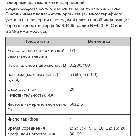
векторами фазных токов и напряжений,
среднеквадратического значения напряжения, силы тока.
Счетчик имеет возможность организации многотарифного
учета электроэнергии с передачей накопленной информации
через оптопорт, интерфейс RS485, радио RF433, PLC или
GSM/GPRS модемы.
Показатели
Величины
Класс точности по активной/
1/1
реактивной энергии
Номинальное напряжение, В
3x230/400
Базовый (максимальный)
5 (60); 5 (100)
ток, А
Стартовый ток
20
(чувствительность), мА
Частота измерительной сети,
50±2,5
Гц
Число тарифов
4
Время усреднения
1; 2; 3; 4; 5; 6; 10; 12; 15; 20;
профилей нагрузки, мин
30; 60