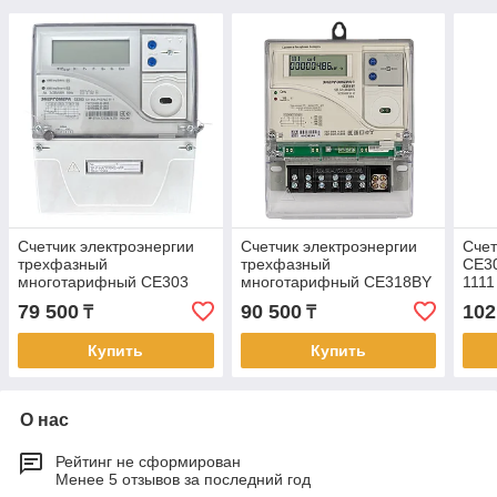
Счетчик электроэнергии
Счетчик электроэнергии
Счет
трехфазный
трехфазный
CE3
многотарифный CE303
многотарифный CE318BY
1111
S31 543 JPVZ PLC 1111
S31 146 JPR QUVFL
АСК
79 500
90 500
102
₸
₸
(для АСКУЭ,5(10)А)
(оптопорт, для
АСКУЭ,PLC, 100А)
Купить
Купить
О нас
Рейтинг не сформирован
Менее 5 отзывов за последний год