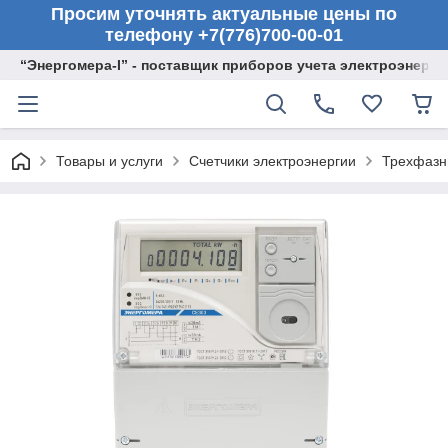
Просим уточнять актуальные цены по
телефону +7(776)700-00-01
“Энергомера-I” - поставщик приборов учета электроэнерги
Товары и услуги
Счетчики электроэнергии
Трехфазн