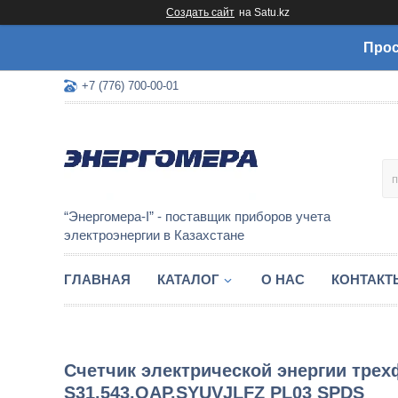
Создать сайт
на Satu.kz
Прос
+7 (776) 700-00-01
“Энергомера-I” - поставщик приборов учета
электроэнергии в Казахстане
ГЛАВНАЯ
КАТАЛОГ
О НАС
КОНТАКТ
Счетчик электрической энергии тре
S31.543.OAP.SYUVJLFZ PL03 SPDS