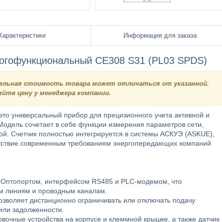
Характеристики
Информация для заказа
ногофункциональный CE308 S31 (PL03 SPDS)
ательная стоимость товара может отличаться от указанной.
йте цену у менеджера компании.
то универсальный прибор для прецизионного учета активной и
Модель сочетает в себе функции измерения параметров сети,
кой. Счетчик полностью интегрируется в системы АСКУЭ (ASKUE),
етствие современным требованиям энергопередающих компаний
 Оптопортом, интерфейсом RS485 и PLC-модемом, что
ым линиям и проводным каналам.
озволяет дистанционно ограничивать или отключать подачу
или задолженности.
очные устройства на корпусе и клеммной крышке, а также датчик