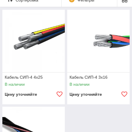
устойчивостью к атмосферным воздействиям и
механическим повреждениям, что обеспечивает
бесперебойное электроснабжение. Энергомера-1
предлагает широкий ассортимент СИП кабелей различных
сечений и модификаций, отвечающих требованиям ГОСТ и
международным стандартам. Наши кабели идеально
подходят для новых линий электропередач, а также для
модернизации существующих сетей.
Кабель СИП-4 4х25
Кабель СИП-4 3х16
В наличии
В наличии
Цену уточняйте
Цену уточняйте