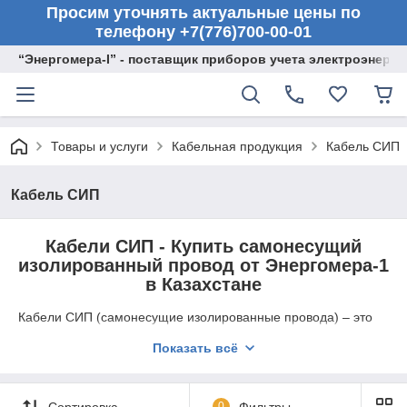
Просим уточнять актуальные цены по
телефону +7(776)700-00-01
“Энергомера-I” - поставщик приборов учета электроэнерги
Товары и услуги
Кабельная продукция
Кабель СИП
Кабель СИП
Кабели СИП - Купить самонесущий
изолированный провод от Энергомера-1
в Казахстане
Кабели СИП (самонесущие изолированные провода) – это
современное и эффективное решение для воздушных линий
Показать всё
электропередач. Они широко используются для
подключения жилых домов, промышленных объектов и
других потребителей к электросети. Благодаря своей
конструкции, СИП кабели обладают высокой надежностью,
Сортировка
0
Фильтры